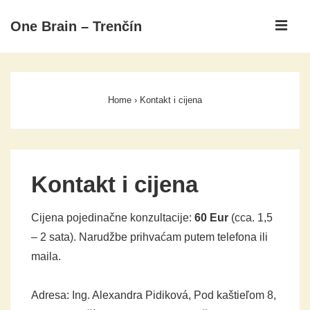
↓
IZ
One Brain – Trenčín
Skip
to
Glavni
Main
izbornik
Content
Home
›
Kontakt i cijena
Kontakt i cijena
Cijena pojedinačne konzultacije:
60 Eur
(cca. 1,5
– 2 sata). Narudžbe prihvaćam putem telefona ili
maila.
Adresa: Ing. Alexandra Pidiková, Pod kaštieľom 8,